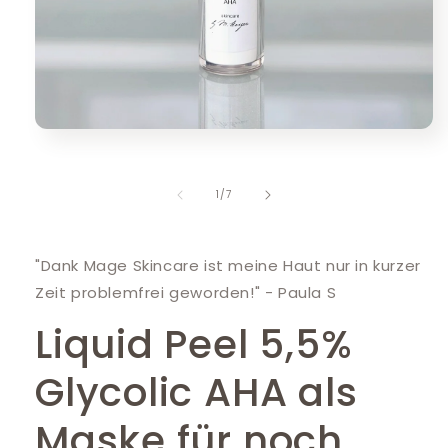
Medien
1
in
Modal
von
1
/
7
öffnen
"Dank Mage Skincare ist meine Haut nur in kurzer
Zeit problemfrei geworden!" - Paula S
Liquid Peel 5,5%
Glycolic AHA als
Maske für noch