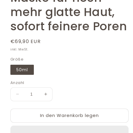
mehr glatte Haut,
sofort feinere Poren
Normaler
€69,90 EUR
Preis
inkl. MwSt.
Größe
50ml
Anzahl
Verringere
Erhöhe
die
die
Menge
Menge
In den Warenkorb legen
für
für
Liquid
Liquid
Peel
Peel