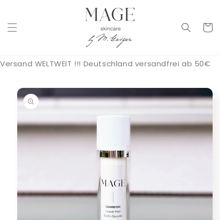
Direkt
zum
Inhalt
Warenko
Versand WELTWEIT !!! Deutschland versandfrei ab 50€
duktinformationen
ingen