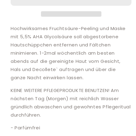
5,5%
5,5%
Glycolic
Glycolic
AHA
AHA
als
als
Maske
Maske
Hochwirksames Fruchtsäure-Peeling und Maske
für
für
mit 5,5% AHA Glycolsäure soll abgestorbene
noch
noch
Hautschüppchen entfernen und Fältchen
mehr
mehr
glatte
glatte
minimieren. 1-2mal wöchentlich am besten
Haut,
Haut,
abends auf die gereinigte Haut vom Gesicht,
sofort
sofort
Hals und Decollete` auftragen und über die
feinere
feinere
ganze Nacht einwirken lassen.
Poren
Poren
KEINE WEITERE PFLEGEPRODUKTE BENUTZEN! Am
nächsten Tag (Morgen) mit reichlich Wasser
gründlich abwaschen und gewohntes Pflegeritual
durchführen.
- Parfümfrei