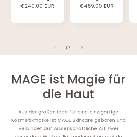
Normaler
€240,00 EUR
Normaler
€489,00 EUR
Preis
Preis
von
1
/
3
MAGE ist Magie für
die Haut
Aus der großen Idee für eine einzigartige
Kosmetikmarke ist MAGE Skincare geboren und
verbindet auf wissenschaftliche Art zwei
besondere Welten: Entzündungshemmende